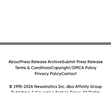
About
Press Release Archive
Submit Press Release
Terms & Conditions
Copyright/DMCA Policy
Privacy Policy
Contact
© 1995-2026 Newsmatics Inc. dba Affinity Group
Publishing & Nevada Lifestyle Times. All Rights
Reserved.
Cookie Settings / Your Privacy Choices