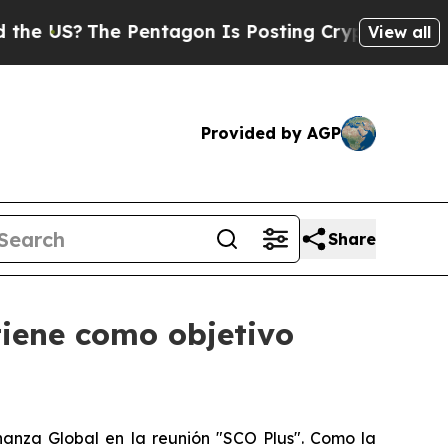
?
The Pentagon Is Posting Cryptic Biblical Mess
View all
Provided by AGP
Share
tiene como objetivo
rnanza Global en la reunión "SCO Plus". Como la